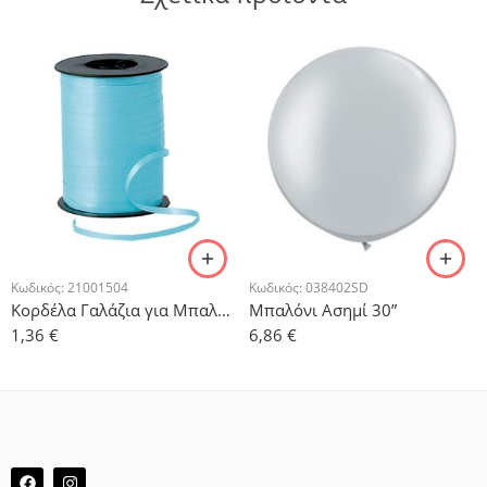
Κωδικός:
21001504
Κωδικός:
038402SD
Κορδέλα Γαλάζια για Μπαλόνια 500μ
Μπαλόνι Ασημί 30”
1,36
€
6,86
€