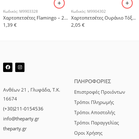
Κωδικός:
M9903328
Κωδικός:
M9904302
Χαρτοπετσέτες Flamingo – 20τμχ.
Χαρτοπετσέτες Ουράνιο Τόξο με Συννεφάκι – 20τμχ.
1,39
€
2,05
€
ΠΛΗΡΟΦΟΡΙΕΣ
Ανθέων 21 , Γλυφάδα, Τ.Κ.
Επιστροφές Προιόντων
16674
Τρόποι Πληρωμής
(+30)211-0154536
Τρόποι Αποστολής
info@theparty.gr
Τρόποι Παραγγελίας
theparty.gr
Οροι Χρήσης