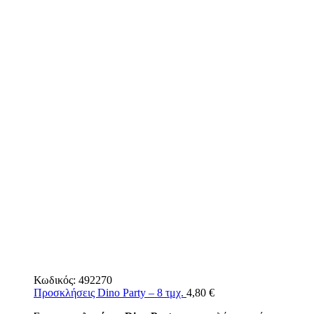
Κωδικός:
492270
Προσκλήσεις Dino Party – 8 τμχ.
4,80
€