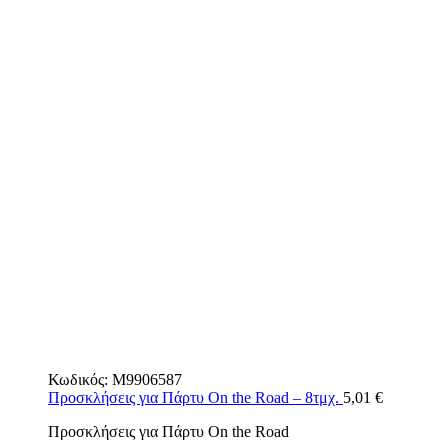
Κωδικός:
M9906587
Προσκλήσεις για Πάρτυ On the Road – 8τμχ.
5,01
€
Προσκλήσεις για Πάρτυ On the Road