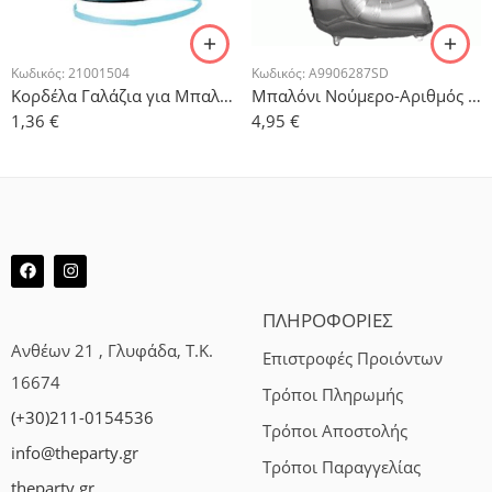
Κωδικός:
21001504
Κωδικός:
A9906287SD
Κορδέλα Γαλάζια για Μπαλόνια 500μ
Μπαλόνι Νούμερο-Αριθμός 2 Ασημί 88x53cm
1,36
€
4,95
€
ΠΛΗΡΟΦΟΡΙΕΣ
Ανθέων 21 , Γλυφάδα, Τ.Κ.
Επιστροφές Προιόντων
16674
Τρόποι Πληρωμής
(+30)211-0154536
Τρόποι Αποστολής
info@theparty.gr
Τρόποι Παραγγελίας
theparty.gr