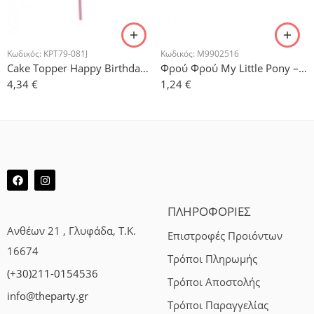
Κωδικός:
KPT79-081J
Κωδικός:
M9902516
Cake Topper Happy Birthday Απαλό Ροζ
Φρού Φρού My Little Pony – 8τμχ.
4,34
€
1,24
€
ΠΛΗΡΟΦΟΡΙΕΣ
Ανθέων 21 , Γλυφάδα, Τ.Κ.
Επιστροφές Προιόντων
16674
Τρόποι Πληρωμής
(+30)211-0154536
Τρόποι Αποστολής
info@theparty.gr
Τρόποι Παραγγελίας