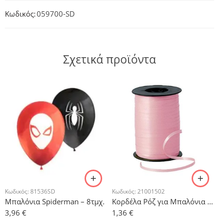
Κωδικός:
059700-SD
Σχετικά προϊόντα
Κωδικός:
81536SD
Κωδικός:
21001502
Μπαλόνια Spiderman – 8τμχ.
Κορδέλα Ρόζ για Μπαλόνια 500μ
3,96
€
1,36
€