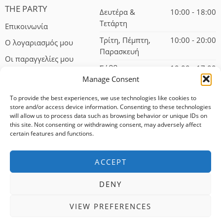
THE PARTY
Δευτέρα &
10:00 - 18:00
Τετάρτη
Επικοινωνία
Τρίτη, Πέμπτη,
10:00 - 20:00
Ο λογαριασμός μου
Παρασκευή
Οι παραγγελίες μου
Σάββατο
10:00 - 17:00
Manage Consent
To provide the best experiences, we use technologies like cookies to
store and/or access device information. Consenting to these technologies
will allow us to process data such as browsing behavior or unique IDs on
this site. Not consenting or withdrawing consent, may adversely affect
certain features and functions.
© 2024 – All Right reserved!
ACCEPT
100% αφαλείς συναλλαγές
DENY
Δωρεάν αποστολή για αγορές άνω των 75 ευρώ
VIEW PREFERENCES
Άμεση εξυπηρέτηση