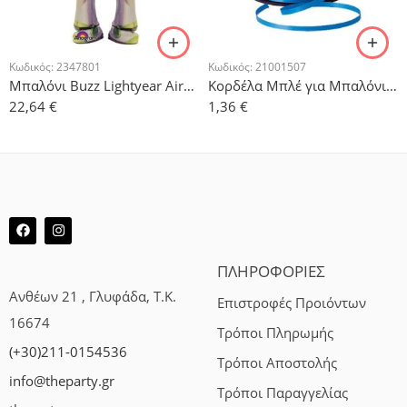
Κωδικός:
2347801
Κωδικός:
21001507
Μπαλόνι Buzz Lightyear Airwalker 135cm x 102cm
Κορδέλα Μπλέ για Μπαλόνια 500μ
22,64
€
1,36
€
ΠΛΗΡΟΦΟΡΙΕΣ
Ανθέων 21 , Γλυφάδα, Τ.Κ.
Επιστροφές Προιόντων
16674
Τρόποι Πληρωμής
(+30)211-0154536
Τρόποι Αποστολής
info@theparty.gr
Τρόποι Παραγγελίας