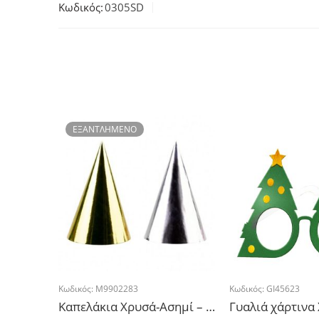
Κωδικός:
0305SD
ΕΞΑΝΤΛΗΜΈΝΟ
Κωδικός:
M9902283
Κωδικός:
GI45623
Καπελάκια Χρυσά-Ασημί – 4τμχ.