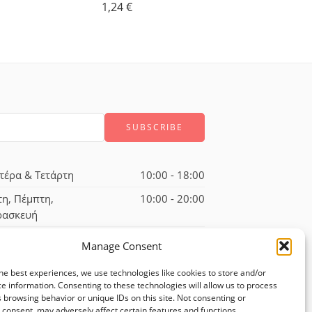
1,24
€
21,67
€
τέρα & Τετάρτη
10:00 - 18:00
τη, Πέμπτη,
10:00 - 20:00
ρασκευή
ββατο
10:00 - 17:00
Manage Consent
he best experiences, we use technologies like cookies to store and/or
e information. Consenting to these technologies will allow us to process
 browsing behavior or unique IDs on this site. Not consenting or
consent, may adversely affect certain features and functions.