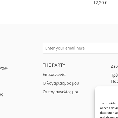
12,20
€
THE PARTY
Δευ
ντων
Επικοινωνία
Τρί
Πα
Ο λογαριασμός μου
Σά
Οι παραγγελίες μου
ας
To provide t
access devic
data such as
withdrawing 