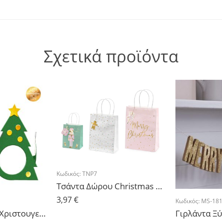
Σχετικά προϊόντα
Κωδικός:
TNP7
Τσάντα Δώρου Christmas – 3 τμχ.
3,97
€
Κωδικός:
MS-18
Γυαλιά χάρτινα Χριστουγεννιάτικο Δέντρο – 6τμχ.