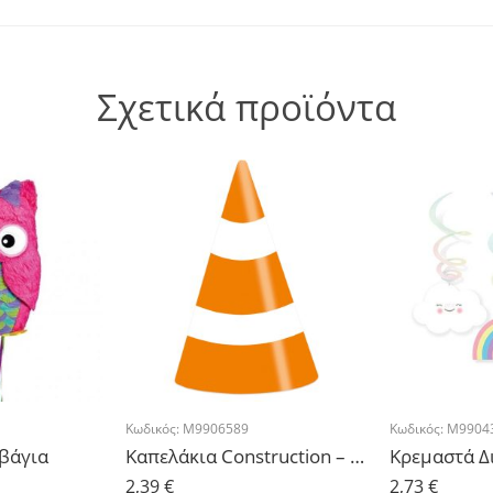
Σχετικά προϊόντα
Κωδικός:
M9906589
Κωδικός:
M9904
βάγια
Καπελάκια Construction – 8τμχ.
2,39
€
2,73
€