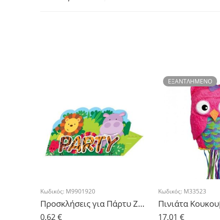
ΕΞΑΝΤΛΗΜΈΝΟ
Κωδικός:
M9901920
Κωδικός:
M33523
Προσκλήσεις για Πάρτυ Ζωάκια της Ζούγκλας – 8τμχ.
Πινιάτα Κουκου
0,62
€
17,01
€