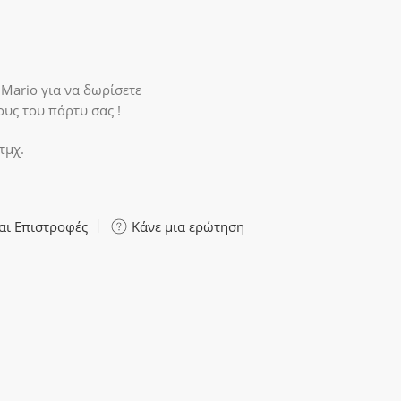
Mario για να δωρίσετε
υς του πάρτυ σας !
τμχ.
αι Επιστροφές
Κάνε μια ερώτηση