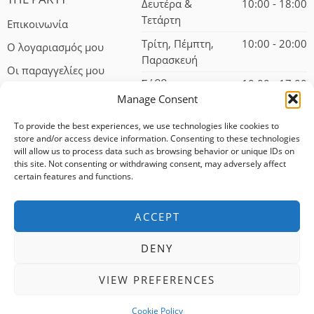
Δευτέρα &
10:00 - 18:00
Τετάρτη
Επικοινωνία
Τρίτη, Πέμπτη,
10:00 - 20:00
Ο λογαριασμός μου
Παρασκευή
Οι παραγγελίες μου
Σάββατο
10:00 - 17:00
Manage Consent
To provide the best experiences, we use technologies like cookies to
store and/or access device information. Consenting to these technologies
will allow us to process data such as browsing behavior or unique IDs on
this site. Not consenting or withdrawing consent, may adversely affect
certain features and functions.
© 2024 – All Right reserved!
ACCEPT
100% αφαλείς συναλλαγές
DENY
Δωρεάν αποστολή για αγορές άνω των 75 ευρώ
VIEW PREFERENCES
Άμεση εξυπηρέτηση
Cookie Policy